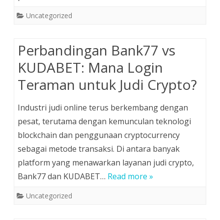
Uncategorized
Perbandingan Bank77 vs
KUDABET: Mana Login
Teraman untuk Judi Crypto?
Industri judi online terus berkembang dengan
pesat, terutama dengan kemunculan teknologi
blockchain dan penggunaan cryptocurrency
sebagai metode transaksi. Di antara banyak
platform yang menawarkan layanan judi crypto,
Bank77 dan KUDABET…
Read more »
Uncategorized