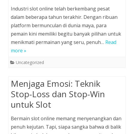
Industri slot online telah berkembang pesat
dalam beberapa tahun terakhir. Dengan ribuan
platform bermunculan di dunia maya, para
pemain kini memiliki begitu banyak pilihan untuk
menikmati permainan yang seru, penuh…
Read
more »
Uncategorized
Menjaga Emosi: Teknik
Stop-Loss dan Stop-Win
untuk Slot
Bermain slot online memang menyenangkan dan
penuh kejutan. Tapi, siapa sangka bahwa di balik