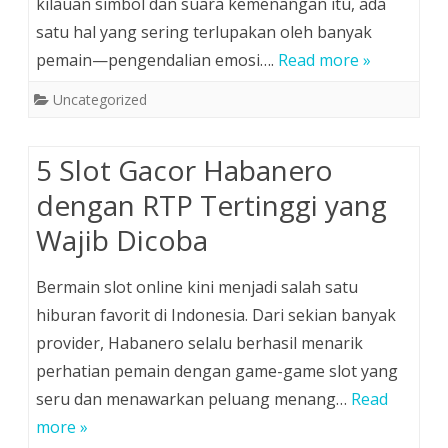
kilauan simbol dan suara kemenangan itu, ada
satu hal yang sering terlupakan oleh banyak
pemain—pengendalian emosi….
Read more »
Uncategorized
5 Slot Gacor Habanero
dengan RTP Tertinggi yang
Wajib Dicoba
Bermain slot online kini menjadi salah satu
hiburan favorit di Indonesia. Dari sekian banyak
provider, Habanero selalu berhasil menarik
perhatian pemain dengan game-game slot yang
seru dan menawarkan peluang menang…
Read
more »