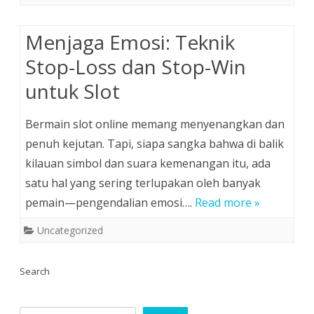
Menjaga Emosi: Teknik
Stop-Loss dan Stop-Win
untuk Slot
Bermain slot online memang menyenangkan dan
penuh kejutan. Tapi, siapa sangka bahwa di balik
kilauan simbol dan suara kemenangan itu, ada
satu hal yang sering terlupakan oleh banyak
pemain—pengendalian emosi….
Read more »
Uncategorized
Search