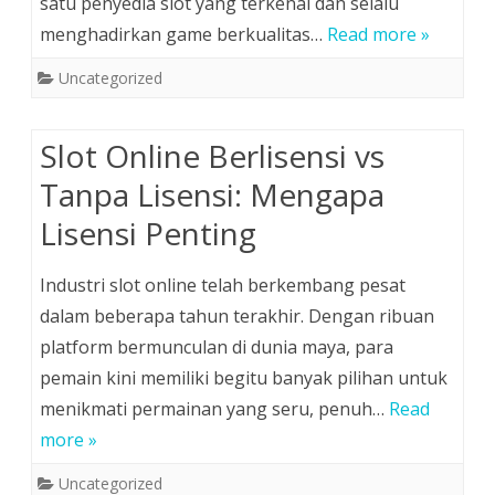
satu penyedia slot yang terkenal dan selalu
menghadirkan game berkualitas…
Read more »
Uncategorized
Slot Online Berlisensi vs
Tanpa Lisensi: Mengapa
Lisensi Penting
Industri slot online telah berkembang pesat
dalam beberapa tahun terakhir. Dengan ribuan
platform bermunculan di dunia maya, para
pemain kini memiliki begitu banyak pilihan untuk
menikmati permainan yang seru, penuh…
Read
more »
Uncategorized