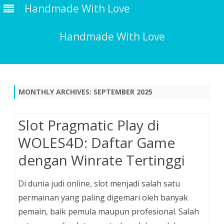
Handmade With Love
Handmade With Love
Skip
to
content
MONTHLY ARCHIVES:
SEPTEMBER 2025
Slot Pragmatic Play di
WOLES4D: Daftar Game
dengan Winrate Tertinggi
Di dunia judi online, slot menjadi salah satu
permainan yang paling digemari oleh banyak
pemain, baik pemula maupun profesional. Salah