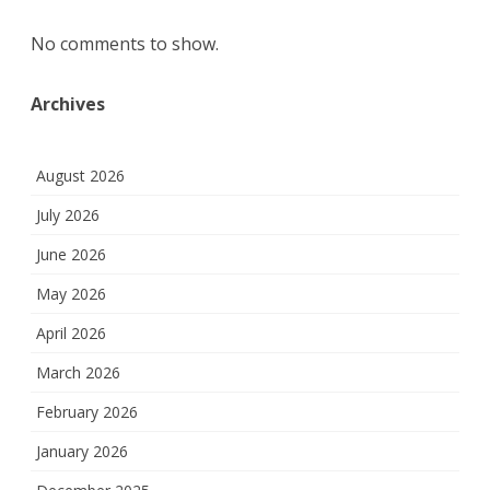
No comments to show.
Archives
August 2026
July 2026
June 2026
May 2026
April 2026
March 2026
February 2026
January 2026