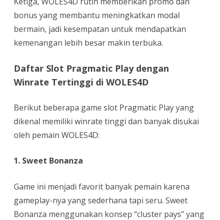
Ketiga, WOLES4D rutin memberikan promo dan
bonus yang membantu meningkatkan modal
bermain, jadi kesempatan untuk mendapatkan
kemenangan lebih besar makin terbuka.
Daftar Slot Pragmatic Play dengan
Winrate Tertinggi di WOLES4D
Berikut beberapa game slot Pragmatic Play yang
dikenal memiliki winrate tinggi dan banyak disukai
oleh pemain WOLES4D:
1.
Sweet Bonanza
Game ini menjadi favorit banyak pemain karena
gameplay-nya yang sederhana tapi seru. Sweet
Bonanza menggunakan konsep “cluster pays” yang