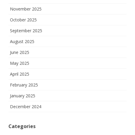
November 2025
October 2025
September 2025
August 2025
June 2025
May 2025
April 2025
February 2025
January 2025
December 2024
Categories