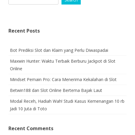
Recent Posts
Bot Prediksi Slot dan Klaim yang Perlu Diwaspadai
Maxwin Hunter: Waktu Terbaik Berburu Jackpot di Slot
Online
Mindset Pemain Pro: Cara Menerima Kekalahan di Slot
Betwin188 dan Slot Online Bertema Bajak Laut
Modal Receh, Hadiah Wah! Studi Kasus Kemenangan 10 rb
Jadi 10 Juta di Toto
Recent Comments