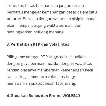
Tentukan batas taruhan dan jangan terlalu
bernafsu mengejar kemenangan besar dalam satu
putaran. Bermain dengan sabar dan disiplin modal
akan memperpanjang waktu bermain dan
meningkatkan peluang menang.
3. Perhatikan RTP dan Volatilitas
Pilih game dengan RTP tinggi dan sesuaikan
dengan gaya bermainmu. Slot dengan volatilitas
rendah biasanya memberikan kemenangan kecil
tapi sering, sementara volatilitas tinggi
menawarkan jackpot besar tapi jarang.
4. Gunakan Bonus dan Promo WOLES4D