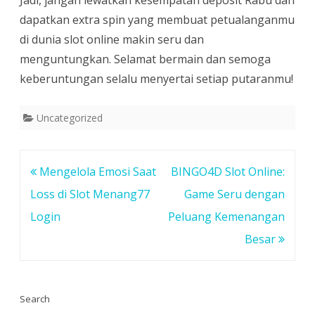
Jadi, jangan lewatkan kesempatan deposit Rabu dan
dapatkan extra spin yang membuat petualanganmu
di dunia slot online makin seru dan
menguntungkan. Selamat bermain dan semoga
keberuntungan selalu menyertai setiap putaranmu!
Uncategorized
Post
Mengelola Emosi Saat
BINGO4D Slot Online:
navigation
Loss di Slot Menang77
Game Seru dengan
Login
Peluang Kemenangan
Besar
Search