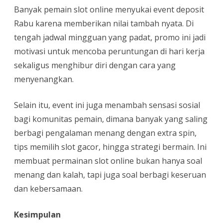
Banyak pemain slot online menyukai event deposit
Rabu karena memberikan nilai tambah nyata. Di
tengah jadwal mingguan yang padat, promo ini jadi
motivasi untuk mencoba peruntungan di hari kerja
sekaligus menghibur diri dengan cara yang
menyenangkan.
Selain itu, event ini juga menambah sensasi sosial
bagi komunitas pemain, dimana banyak yang saling
berbagi pengalaman menang dengan extra spin,
tips memilih slot gacor, hingga strategi bermain. Ini
membuat permainan slot online bukan hanya soal
menang dan kalah, tapi juga soal berbagi keseruan
dan kebersamaan.
Kesimpulan