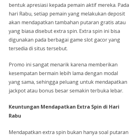
bentuk apresiasi kepada pemain aktif mereka. Pada
hari Rabu, setiap pemain yang melakukan deposit
akan mendapatkan tambahan putaran gratis atau
yang biasa disebut extra spin. Extra spin ini bisa
digunakan pada berbagai game slot gacor yang
tersedia di situs tersebut.
Promo ini sangat menarik karena memberikan
kesempatan bermain lebih lama dengan modal
yang sama, sehingga peluang untuk mendapatkan
jackpot atau bonus besar semakin terbuka lebar.
Keuntungan Mendapatkan Extra Spin di Hari
Rabu
Mendapatkan extra spin bukan hanya soal putaran