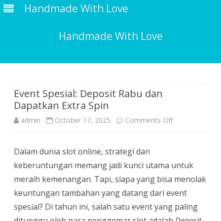
Handmade With Love
Handmade With Love
Skip
to
content
Event Spesial: Deposit Rabu dan
Dapatkan Extra Spin
on
admin
October 17, 2025
Comments Off
Event
Dalam dunia slot online, strategi dan
Spesial:
keberuntungan memang jadi kunci utama untuk
Deposit
meraih kemenangan. Tapi, siapa yang bisa menolak
Rabu
keuntungan tambahan yang datang dari event
spesial? Di tahun ini, salah satu event yang paling
dan
ditunggu oleh para penggemar slot adalah
Deposit