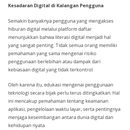
Kesadaran Digital di Kalangan Pengguna
Semakin banyaknya pengguna yang mengakses
hiburan digital melalui platform daftar
menunjukkan bahwa literasi digital menjadi hal
yang sangat penting. Tidak semua orang memiliki
pemahaman yang sama mengenai risiko
penggunaan berlebihan atau dampak dari
kebiasaan digital yang tidak terkontrol.
Oleh karena itu, edukasi mengenai penggunaan
teknologi secara bijak perlu terus ditingkatkan. Hal
ini mencakup pemahaman tentang keamanan
aplikasi, pengelolaan waktu layar, serta pentingnya
menjaga keseimbangan antara dunia digital dan
kehidupan nyata.