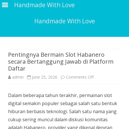
Handmade With Love
Handmade With Love
Skip
to
content
Pentingnya Bermain Slot Habanero
secara Bertanggung Jawab di Platform
Daftar
on
admin
June 25, 2026
Comments Off
Pentingnya
Dalam beberapa tahun terakhir, permainan slot
Bermain
digital semakin populer sebagai salah satu bentuk
Slot
hiburan berbasis teknologi. Salah satu nama yang
Habanero
cukup sering muncul dalam diskusi komunitas
adalah Habanero, provider yang dikenal dengan
secara