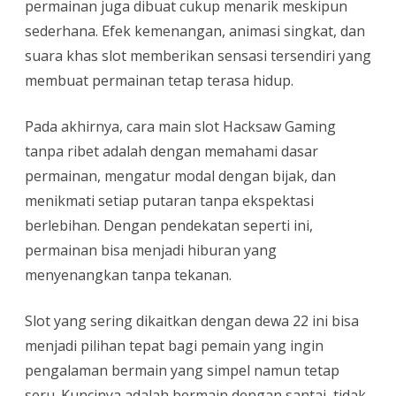
permainan juga dibuat cukup menarik meskipun
sederhana. Efek kemenangan, animasi singkat, dan
suara khas slot memberikan sensasi tersendiri yang
membuat permainan tetap terasa hidup.
Pada akhirnya, cara main slot Hacksaw Gaming
tanpa ribet adalah dengan memahami dasar
permainan, mengatur modal dengan bijak, dan
menikmati setiap putaran tanpa ekspektasi
berlebihan. Dengan pendekatan seperti ini,
permainan bisa menjadi hiburan yang
menyenangkan tanpa tekanan.
Slot yang sering dikaitkan dengan dewa 22 ini bisa
menjadi pilihan tepat bagi pemain yang ingin
pengalaman bermain yang simpel namun tetap
seru. Kuncinya adalah bermain dengan santai, tidak