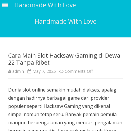
Handmade With Love
Handmade With Love
Skip
to
content
Cara Main Slot Hacksaw Gaming di Dewa
22 Tanpa Ribet
on
admin
May 7, 2026
Comments Off
Cara
Dunia slot online semakin mudah diakses, apalagi
Main
dengan hadirnya berbagai game dari provider
Slot
populer seperti Hacksaw Gaming yang dikenal
Hacksaw
simpel namun tetap seru. Banyak pemain pemula
maupun berpengalaman yang mencari pengalaman
Gaming
bermain yang praktis, termasuk melalui platform