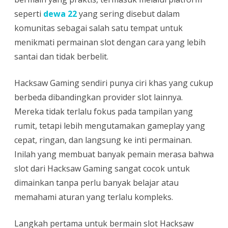
di
seperti
dewa 22
yang sering disebut dalam
Dewa
komunitas sebagai salah satu tempat untuk
22
menikmati permainan slot dengan cara yang lebih
santai dan tidak berbelit.
Tanpa
Ribet
Hacksaw Gaming sendiri punya ciri khas yang cukup
berbeda dibandingkan provider slot lainnya.
Mereka tidak terlalu fokus pada tampilan yang
rumit, tetapi lebih mengutamakan gameplay yang
cepat, ringan, dan langsung ke inti permainan.
Inilah yang membuat banyak pemain merasa bahwa
slot dari Hacksaw Gaming sangat cocok untuk
dimainkan tanpa perlu banyak belajar atau
memahami aturan yang terlalu kompleks.
Langkah pertama untuk bermain slot Hacksaw