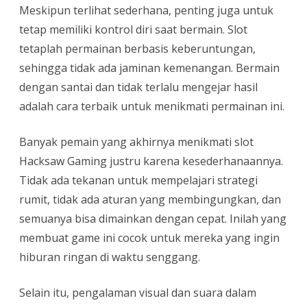
Meskipun terlihat sederhana, penting juga untuk
tetap memiliki kontrol diri saat bermain. Slot
tetaplah permainan berbasis keberuntungan,
sehingga tidak ada jaminan kemenangan. Bermain
dengan santai dan tidak terlalu mengejar hasil
adalah cara terbaik untuk menikmati permainan ini.
Banyak pemain yang akhirnya menikmati slot
Hacksaw Gaming justru karena kesederhanaannya.
Tidak ada tekanan untuk mempelajari strategi
rumit, tidak ada aturan yang membingungkan, dan
semuanya bisa dimainkan dengan cepat. Inilah yang
membuat game ini cocok untuk mereka yang ingin
hiburan ringan di waktu senggang.
Selain itu, pengalaman visual dan suara dalam