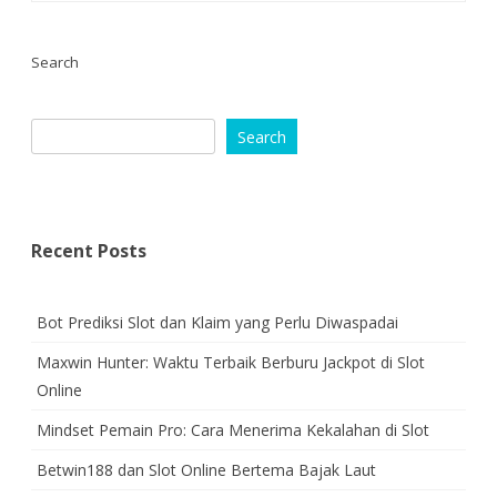
Search
Search
Recent Posts
Bot Prediksi Slot dan Klaim yang Perlu Diwaspadai
Maxwin Hunter: Waktu Terbaik Berburu Jackpot di Slot
Online
Mindset Pemain Pro: Cara Menerima Kekalahan di Slot
Betwin188 dan Slot Online Bertema Bajak Laut