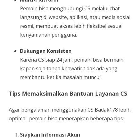
Pemain bisa menghubungi CS melalui chat
langsung di website, aplikasi, atau media sosial
resmi, membuat akses lebih fleksibel sesuai
kenyamanan pengguna.
Dukungan Konsisten
Karena CS siap 24 jam, pemain bisa bermain
kapan saja tanpa khawatir tidak ada yang
membantu ketika masalah muncul.
Tips Memaksimalkan Bantuan Layanan CS
Agar pengalaman menggunakan CS Badak178 lebih
optimal, pemain bisa menerapkan beberapa tips:
Siapkan Informasi Akun