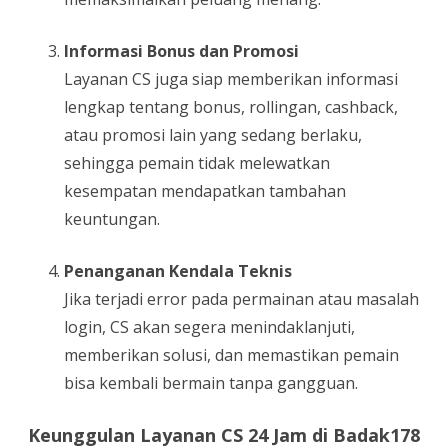
Informasi Bonus dan Promosi
Layanan CS juga siap memberikan informasi
lengkap tentang bonus, rollingan, cashback,
atau promosi lain yang sedang berlaku,
sehingga pemain tidak melewatkan
kesempatan mendapatkan tambahan
keuntungan.
Penanganan Kendala Teknis
Jika terjadi error pada permainan atau masalah
login, CS akan segera menindaklanjuti,
memberikan solusi, dan memastikan pemain
bisa kembali bermain tanpa gangguan.
Keunggulan Layanan CS 24 Jam di Badak178