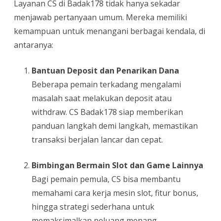
Layanan CS di Badak178 tidak hanya sekadar
menjawab pertanyaan umum. Mereka memiliki
kemampuan untuk menangani berbagai kendala, di
antaranya:
Bantuan Deposit dan Penarikan Dana
Beberapa pemain terkadang mengalami
masalah saat melakukan deposit atau
withdraw. CS Badak178 siap memberikan
panduan langkah demi langkah, memastikan
transaksi berjalan lancar dan cepat.
Bimbingan Bermain Slot dan Game Lainnya
Bagi pemain pemula, CS bisa membantu
memahami cara kerja mesin slot, fitur bonus,
hingga strategi sederhana untuk
memaksimalkan peluang menang.