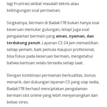
lagi frustrasi akibat masalah teknis atau
kebingungan soal permainan.
Singkatnya, bermain di Badak178 bukan hanya soal
keseruan memutar gulungan, tetapi juga soal
pengalaman bermain yang
aman, nyaman, dan
terdukung penuh
. Layanan CS 24 jam memastikan
setiap pemain, baik pemula maupun profesional,
bisa fokus pada keseruan bermain, mengetahui
bahwa bantuan selalu tersedia setiap saat.
Dengan kombinasi permainan berkualitas, bonus
menarik, dan dukungan layanan CS yang siap sedia,
Badak178 berhasil menciptakan pengalaman
bermain slot online yang lebih menyenangkan dan
bebas stres.