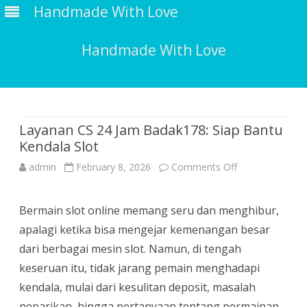
Handmade With Love
Handmade With Love
Skip
to
content
Layanan CS 24 Jam Badak178: Siap Bantu
Kendala Slot
on
admin
February 8, 2026
Comments Off
Layanan
Bermain slot online memang seru dan menghibur,
CS
apalagi ketika bisa mengejar kemenangan besar
24
dari berbagai mesin slot. Namun, di tengah
Jam
keseruan itu, tidak jarang pemain menghadapi
kendala, mulai dari kesulitan deposit, masalah
Badak178:
penarikan, hingga pertanyaan tentang permainan