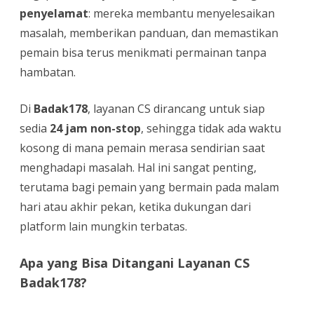
penyelamat
: mereka membantu menyelesaikan
masalah, memberikan panduan, dan memastikan
pemain bisa terus menikmati permainan tanpa
hambatan.
Di
Badak178
, layanan CS dirancang untuk siap
sedia
24 jam non-stop
, sehingga tidak ada waktu
kosong di mana pemain merasa sendirian saat
menghadapi masalah. Hal ini sangat penting,
terutama bagi pemain yang bermain pada malam
hari atau akhir pekan, ketika dukungan dari
platform lain mungkin terbatas.
Apa yang Bisa Ditangani Layanan CS
Badak178?