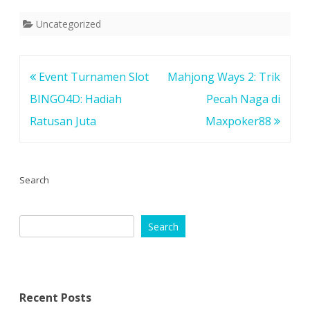
Uncategorized
Post
Event Turnamen Slot
Mahjong Ways 2: Trik
navigation
BINGO4D: Hadiah
Pecah Naga di
Ratusan Juta
Maxpoker88
Search
Search
Recent Posts