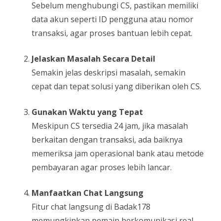
Sebelum menghubungi CS, pastikan memiliki
data akun seperti ID pengguna atau nomor
transaksi, agar proses bantuan lebih cepat.
Jelaskan Masalah Secara Detail
Semakin jelas deskripsi masalah, semakin
cepat dan tepat solusi yang diberikan oleh CS.
Gunakan Waktu yang Tepat
Meskipun CS tersedia 24 jam, jika masalah
berkaitan dengan transaksi, ada baiknya
memeriksa jam operasional bank atau metode
pembayaran agar proses lebih lancar.
Manfaatkan Chat Langsung
Fitur chat langsung di Badak178
memungkinkan pemain berkomunikasi real-