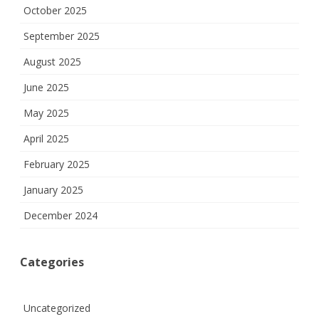
October 2025
September 2025
August 2025
June 2025
May 2025
April 2025
February 2025
January 2025
December 2024
Categories
Uncategorized