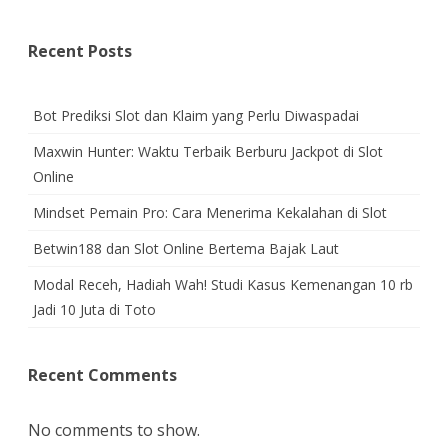
Recent Posts
Bot Prediksi Slot dan Klaim yang Perlu Diwaspadai
Maxwin Hunter: Waktu Terbaik Berburu Jackpot di Slot
Online
Mindset Pemain Pro: Cara Menerima Kekalahan di Slot
Betwin188 dan Slot Online Bertema Bajak Laut
Modal Receh, Hadiah Wah! Studi Kasus Kemenangan 10 rb
Jadi 10 Juta di Toto
Recent Comments
No comments to show.