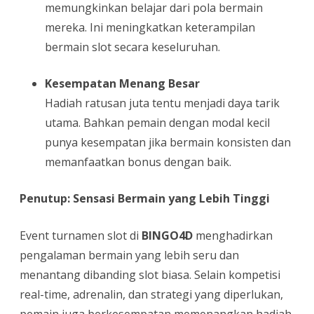
memungkinkan belajar dari pola bermain
mereka. Ini meningkatkan keterampilan
bermain slot secara keseluruhan.
Kesempatan Menang Besar
Hadiah ratusan juta tentu menjadi daya tarik
utama. Bahkan pemain dengan modal kecil
punya kesempatan jika bermain konsisten dan
memanfaatkan bonus dengan baik.
Penutup: Sensasi Bermain yang Lebih Tinggi
Event turnamen slot di
BINGO4D
menghadirkan
pengalaman bermain yang lebih seru dan
menantang dibanding slot biasa. Selain kompetisi
real-time, adrenalin, dan strategi yang diperlukan,