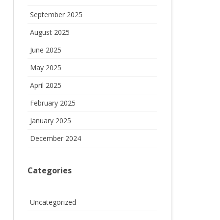
September 2025
August 2025
June 2025
May 2025
April 2025
February 2025
January 2025
December 2024
Categories
Uncategorized