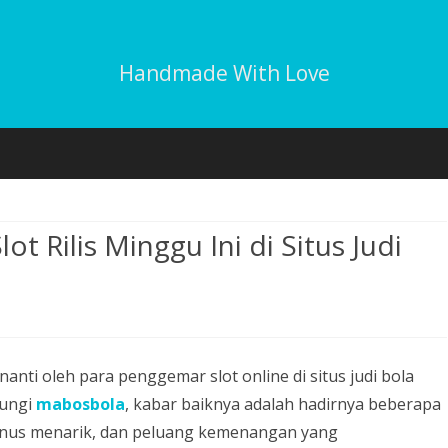
Handmade With Love
Skip
to
content
t Rilis Minggu Ini di Situs Judi
date
nti oleh para penggemar slot online di situs judi bola
rbaru:
jungi
mabosbola
, kabar baiknya adalah hadirnya beberapa
ame
bonus menarik, dan peluang kemenangan yang