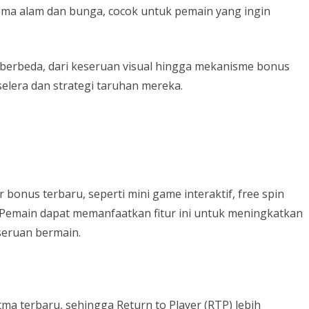
tema alam dan bunga, cocok untuk pemain yang ingin
berbeda, dari keseruan visual hingga mekanisme bonus
selera dan strategi taruhan mereka.
r bonus terbaru, seperti mini game interaktif, free spin
f. Pemain dapat memanfaatkan fitur ini untuk meningkatkan
eruan bermain.
ma terbaru, sehingga Return to Player (RTP) lebih