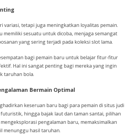
nting
variasi, tetapi juga meningkatkan loyalitas pemain.
u memiliki sesuatu untuk dicoba, menjaga semangat
osanan yang sering terjadi pada koleksi slot lama.
esempatan bagi pemain baru untuk belajar fitur-fitur
ektif. Hal ini sangat penting bagi mereka yang ingin
k taruhan bola.
Pengalaman Bermain Optimal
ghadirkan keseruan baru bagi para pemain di situs judi
futuristik, hingga bajak laut dan taman santai, pilihan
 mengeksplorasi pengalaman baru, memaksimalkan
il menunggu hasil taruhan.