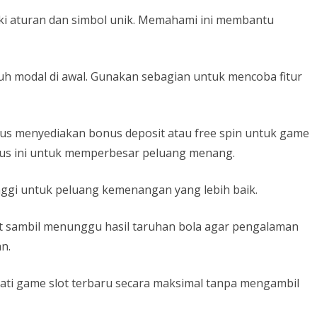
iki aturan dan simbol unik. Memahami ini membantu
uh modal di awal. Gunakan sebagian untuk mencoba fitur
us menyediakan bonus deposit atau free spin untuk game
us ini untuk memperbesar peluang menang.
inggi untuk peluang kemenangan yang lebih baik.
t sambil menunggu hasil taruhan bola agar pengalaman
n.
ati game slot terbaru secara maksimal tanpa mengambil