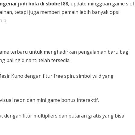
t
genai judi bola di sbobet88
, update mingguan game slot
ainan, tetapi juga memberi pemain lebih banyak opsi
is
la.
nggu
 game terbaru untuk menghadirkan pengalaman baru bagi
us
g paling dinanti telah tersedia:
i
la
esir Kuno dengan fitur free spin, simbol wild yang
line
rbaik
visual neon dan mini game bonus interaktif.
t dengan fitur multipliers dan putaran gratis yang bisa