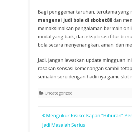
Bagi penggemar taruhan, terutama yang
mengenai judi bola di sbobet88
dan mema
memaksimalkan pengalaman bermain online
modal yang baik, dan eksplorasi fitur bon
bola secara menyenangkan, aman, dan m
Jadi, jangan lewatkan update mingguan ini!
rasakan sensasi kemenangan sambil tetap
semakin seru dengan hadirnya game slot ri
Uncategorized
Post
Mengukur Risiko: Kapan “Hiburan” Be
navigation
Jadi Masalah Serius