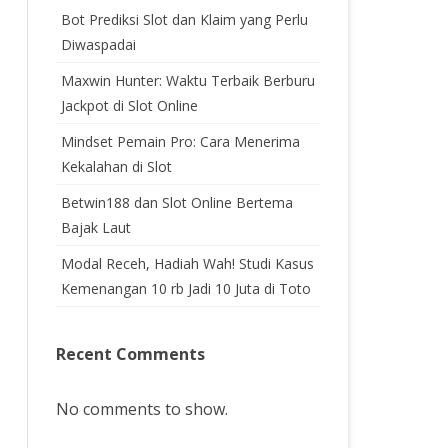
Bot Prediksi Slot dan Klaim yang Perlu
Diwaspadai
Maxwin Hunter: Waktu Terbaik Berburu
Jackpot di Slot Online
Mindset Pemain Pro: Cara Menerima
Kekalahan di Slot
Betwin188 dan Slot Online Bertema
Bajak Laut
Modal Receh, Hadiah Wah! Studi Kasus
Kemenangan 10 rb Jadi 10 Juta di Toto
Recent Comments
No comments to show.