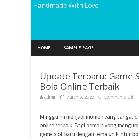
Handmade With Love
HOME
SAMPLE PAGE
Update Terbaru: Game Slo
Bola Online Terbaik
on
admin
March 3, 2026
Comments Off
Up
Minggu ini menjadi momen yang sangat dina
Te
online terbaik. Bagi pemain yang mengun
G
game slot baru dengan tema unik, fitur 