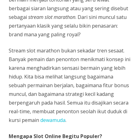
Brand
berbagai siaran langsung atau yang sering disebut
Paling
sebagai
stream slot marathon
. Dari sini muncul satu
Royal
pertanyaan klasik yang selalu bikin penasaran:
brand mana yang paling royal?
Stream slot marathon bukan sekadar tren sesaat.
Banyak pemain dan penonton menikmati konsep ini
karena menghadirkan sensasi bermain yang lebih
hidup. Kita bisa melihat langsung bagaimana
sebuah permainan berjalan, bagaimana fitur bonus
muncul, dan bagaimana strategi kecil kadang
berpengaruh pada hasil. Semua itu disajikan secara
real-time, membuat penonton seolah ikut duduk di
kursi pemain
dewamuda
.
Mengapa Slot Online Begitu Populer?