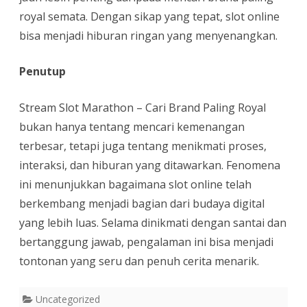
royal semata. Dengan sikap yang tepat, slot online
bisa menjadi hiburan ringan yang menyenangkan.
Penutup
Stream Slot Marathon – Cari Brand Paling Royal
bukan hanya tentang mencari kemenangan
terbesar, tetapi juga tentang menikmati proses,
interaksi, dan hiburan yang ditawarkan. Fenomena
ini menunjukkan bagaimana slot online telah
berkembang menjadi bagian dari budaya digital
yang lebih luas. Selama dinikmati dengan santai dan
bertanggung jawab, pengalaman ini bisa menjadi
tontonan yang seru dan penuh cerita menarik.
Uncategorized