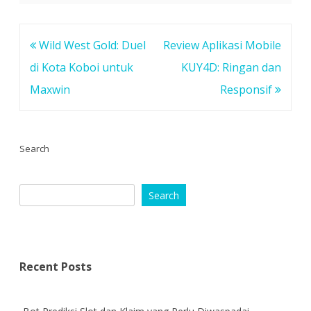
Post
Wild West Gold: Duel
Review Aplikasi Mobile
navigation
di Kota Koboi untuk
KUY4D: Ringan dan
Maxwin
Responsif
Search
Search
Recent Posts