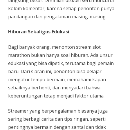
langsung besar. Di sinilah diskusi seru muncul di
kolom komentar, karena setiap penonton punya
pandangan dan pengalaman masing-masing.
Hiburan Sekaligus Edukasi
Bagi banyak orang, menonton stream slot
marathon bukan hanya soal hiburan. Ada unsur
edukasi yang bisa dipetik, terutama bagi pemain
baru. Dari siaran ini, penonton bisa belajar
mengatur tempo bermain, memahami kapan
sebaiknya berhenti, dan menyadari bahwa
keberuntungan tetap menjadi faktor utama.
Streamer yang berpengalaman biasanya juga
sering berbagi cerita dan tips ringan, seperti
pentingnya bermain dengan santai dan tidak