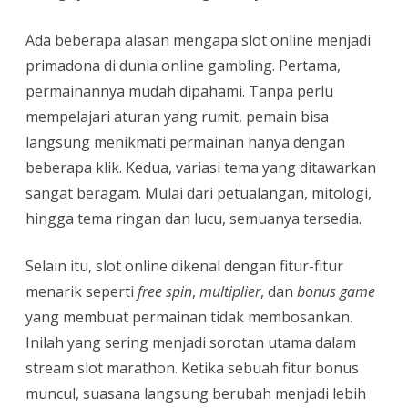
Ada beberapa alasan mengapa slot online menjadi
primadona di dunia online gambling. Pertama,
permainannya mudah dipahami. Tanpa perlu
mempelajari aturan yang rumit, pemain bisa
langsung menikmati permainan hanya dengan
beberapa klik. Kedua, variasi tema yang ditawarkan
sangat beragam. Mulai dari petualangan, mitologi,
hingga tema ringan dan lucu, semuanya tersedia.
Selain itu, slot online dikenal dengan fitur-fitur
menarik seperti
free spin
,
multiplier
, dan
bonus game
yang membuat permainan tidak membosankan.
Inilah yang sering menjadi sorotan utama dalam
stream slot marathon. Ketika sebuah fitur bonus
muncul, suasana langsung berubah menjadi lebih