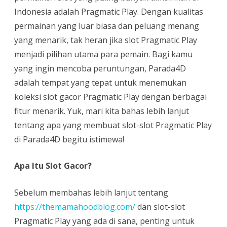
di
Indonesia adalah Pragmatic Play. Dengan kualitas
Parada4D
permainan yang luar biasa dan peluang menang
Sekarang!
yang menarik, tak heran jika slot Pragmatic Play
menjadi pilihan utama para pemain. Bagi kamu
yang ingin mencoba peruntungan, Parada4D
adalah tempat yang tepat untuk menemukan
koleksi slot gacor Pragmatic Play dengan berbagai
fitur menarik. Yuk, mari kita bahas lebih lanjut
tentang apa yang membuat slot-slot Pragmatic Play
di Parada4D begitu istimewa!
Apa Itu Slot Gacor?
Sebelum membahas lebih lanjut tentang
https://themamahoodblog.com/
dan slot-slot
Pragmatic Play yang ada di sana, penting untuk