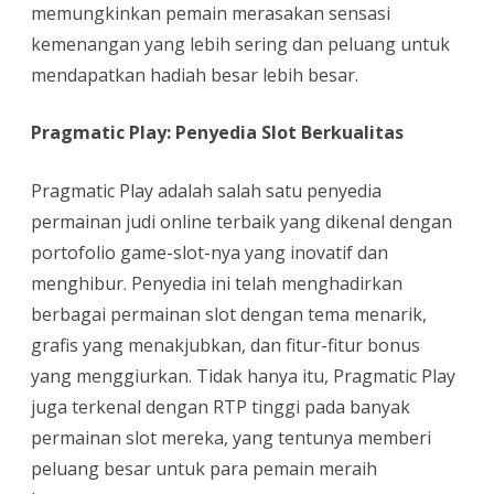
memungkinkan pemain merasakan sensasi
kemenangan yang lebih sering dan peluang untuk
mendapatkan hadiah besar lebih besar.
Pragmatic Play: Penyedia Slot Berkualitas
Pragmatic Play adalah salah satu penyedia
permainan judi online terbaik yang dikenal dengan
portofolio game-slot-nya yang inovatif dan
menghibur. Penyedia ini telah menghadirkan
berbagai permainan slot dengan tema menarik,
grafis yang menakjubkan, dan fitur-fitur bonus
yang menggiurkan. Tidak hanya itu, Pragmatic Play
juga terkenal dengan RTP tinggi pada banyak
permainan slot mereka, yang tentunya memberi
peluang besar untuk para pemain meraih