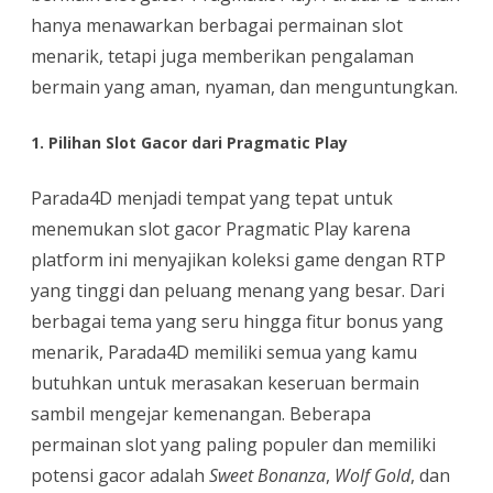
hanya menawarkan berbagai permainan slot
menarik, tetapi juga memberikan pengalaman
bermain yang aman, nyaman, dan menguntungkan.
1. Pilihan Slot Gacor dari Pragmatic Play
Parada4D menjadi tempat yang tepat untuk
menemukan slot gacor Pragmatic Play karena
platform ini menyajikan koleksi game dengan RTP
yang tinggi dan peluang menang yang besar. Dari
berbagai tema yang seru hingga fitur bonus yang
menarik, Parada4D memiliki semua yang kamu
butuhkan untuk merasakan keseruan bermain
sambil mengejar kemenangan. Beberapa
permainan slot yang paling populer dan memiliki
potensi gacor adalah
Sweet Bonanza
,
Wolf Gold
, dan