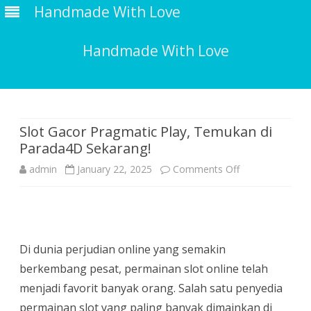
Handmade With Love
Handmade With Love
Skip
to
content
Slot Gacor Pragmatic Play, Temukan di
Parada4D Sekarang!
on
admin
January 22, 2025
Comments Off
Slot
Gacor
Pragmatic
Di dunia perjudian online yang semakin
Play,
berkembang pesat, permainan slot online telah
menjadi favorit banyak orang. Salah satu penyedia
Temukan
permainan slot yang paling banyak dimainkan di