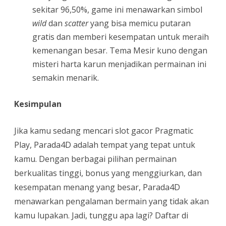
sekitar 96,50%, game ini menawarkan simbol
wild
dan
scatter
yang bisa memicu putaran
gratis dan memberi kesempatan untuk meraih
kemenangan besar. Tema Mesir kuno dengan
misteri harta karun menjadikan permainan ini
semakin menarik.
Kesimpulan
Jika kamu sedang mencari slot gacor Pragmatic
Play, Parada4D adalah tempat yang tepat untuk
kamu. Dengan berbagai pilihan permainan
berkualitas tinggi, bonus yang menggiurkan, dan
kesempatan menang yang besar, Parada4D
menawarkan pengalaman bermain yang tidak akan
kamu lupakan. Jadi, tunggu apa lagi? Daftar di