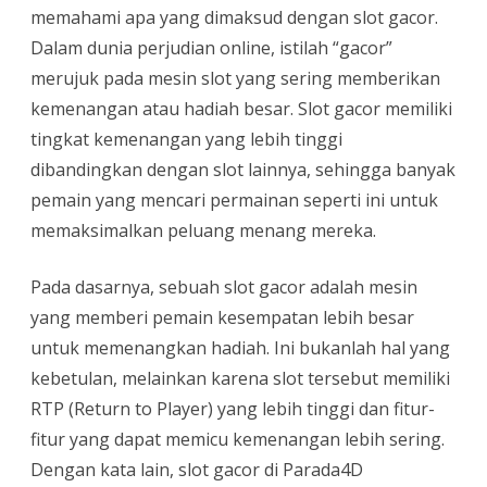
memahami apa yang dimaksud dengan slot gacor.
Dalam dunia perjudian online, istilah “gacor”
merujuk pada mesin slot yang sering memberikan
kemenangan atau hadiah besar. Slot gacor memiliki
tingkat kemenangan yang lebih tinggi
dibandingkan dengan slot lainnya, sehingga banyak
pemain yang mencari permainan seperti ini untuk
memaksimalkan peluang menang mereka.
Pada dasarnya, sebuah slot gacor adalah mesin
yang memberi pemain kesempatan lebih besar
untuk memenangkan hadiah. Ini bukanlah hal yang
kebetulan, melainkan karena slot tersebut memiliki
RTP (Return to Player) yang lebih tinggi dan fitur-
fitur yang dapat memicu kemenangan lebih sering.
Dengan kata lain, slot gacor di Parada4D