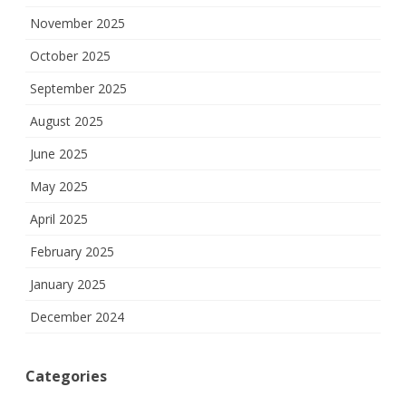
November 2025
October 2025
September 2025
August 2025
June 2025
May 2025
April 2025
February 2025
January 2025
December 2024
Categories