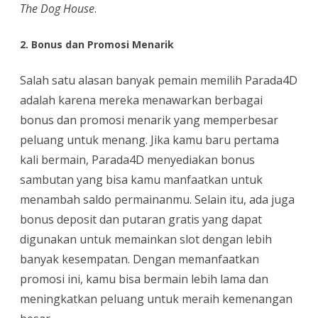
The Dog House
.
2. Bonus dan Promosi Menarik
Salah satu alasan banyak pemain memilih Parada4D
adalah karena mereka menawarkan berbagai
bonus dan promosi menarik yang memperbesar
peluang untuk menang. Jika kamu baru pertama
kali bermain, Parada4D menyediakan bonus
sambutan yang bisa kamu manfaatkan untuk
menambah saldo permainanmu. Selain itu, ada juga
bonus deposit dan putaran gratis yang dapat
digunakan untuk memainkan slot dengan lebih
banyak kesempatan. Dengan memanfaatkan
promosi ini, kamu bisa bermain lebih lama dan
meningkatkan peluang untuk meraih kemenangan