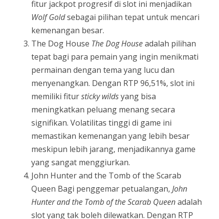
fitur jackpot progresif di slot ini menjadikan
Wolf Gold
sebagai pilihan tepat untuk mencari
kemenangan besar.
The Dog House
The Dog House
adalah pilihan
tepat bagi para pemain yang ingin menikmati
permainan dengan tema yang lucu dan
menyenangkan. Dengan RTP 96,51%, slot ini
memiliki fitur
sticky wilds
yang bisa
meningkatkan peluang menang secara
signifikan. Volatilitas tinggi di game ini
memastikan kemenangan yang lebih besar
meskipun lebih jarang, menjadikannya game
yang sangat menggiurkan.
John Hunter and the Tomb of the Scarab
Queen Bagi penggemar petualangan,
John
Hunter and the Tomb of the Scarab Queen
adalah
slot yang tak boleh dilewatkan. Dengan RTP