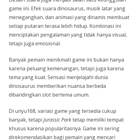
game ini. Efek suara dinosaurus, musik latar yang
menegangkan, dan animasi yang dinamis membuat
setiap putaran terasa lebih hidup. Kombinasi ini
menciptakan pengalaman yang tidak hanya visual,
tetapi juga emosional.
Banyak pemain menikmati game ini bukan hanya
karena peluang kemenangan, tetapi juga karena
tema yang kuat. Sensasi menjelajahi dunia
dinosaurus memberikan nuansa berbeda
dibandingkan slot bertema umum.
Di unyu168, variasi game yang tersedia cukup
banyak, tetapi
Jurassic Park
tetap memiliki tempat
khusus karena popularitasnya. Game ini sering
direkomendasikan bagi pemain yang mencari