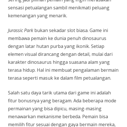
Unyu168,
sensasi petualangan sambil menikmati peluang
Tonton
kemenangan yang menarik.
Sampai
Jurassic Park
bukan sekadar slot biasa. Game ini
Habis!
membawa pemain ke dunia penuh dinosaurus
dengan latar hutan purba yang ikonik. Setiap
elemen visual dirancang dengan detail, mulai dari
karakter dinosaurus hingga suasana alam yang
terasa hidup. Hal ini membuat pengalaman bermain
terasa seperti masuk ke dalam film petualangan.
Salah satu daya tarik utama dari game ini adalah
fitur bonusnya yang beragam. Ada beberapa mode
permainan yang bisa dipicu, masing-masing
menawarkan mekanisme berbeda. Pemain bisa
memilih fitur sesuai dengan gaya bermain mereka,