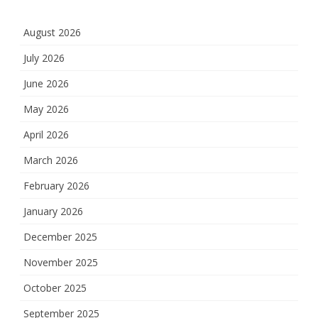
August 2026
July 2026
June 2026
May 2026
April 2026
March 2026
February 2026
January 2026
December 2025
November 2025
October 2025
September 2025