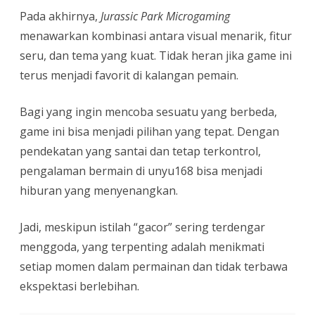
Pada akhirnya,
Jurassic Park Microgaming
menawarkan kombinasi antara visual menarik, fitur
seru, dan tema yang kuat. Tidak heran jika game ini
terus menjadi favorit di kalangan pemain.
Bagi yang ingin mencoba sesuatu yang berbeda,
game ini bisa menjadi pilihan yang tepat. Dengan
pendekatan yang santai dan tetap terkontrol,
pengalaman bermain di unyu168 bisa menjadi
hiburan yang menyenangkan.
Jadi, meskipun istilah “gacor” sering terdengar
menggoda, yang terpenting adalah menikmati
setiap momen dalam permainan dan tidak terbawa
ekspektasi berlebihan.