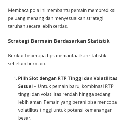
Membaca pola ini membantu pemain memprediksi
peluang menang dan menyesuaikan strategi
taruhan secara lebih cerdas.
Strategi Bermain Berdasarkan Statistik
Berikut beberapa tips memanfaatkan statistik
sebelum bermain:
Pilih Slot dengan RTP Tinggi dan Volatilitas
Sesuai
– Untuk pemain baru, kombinasi RTP
tinggi dan volatilitas rendah hingga sedang
lebih aman. Pemain yang berani bisa mencoba
volatilitas tinggi untuk potensi kemenangan
besar.