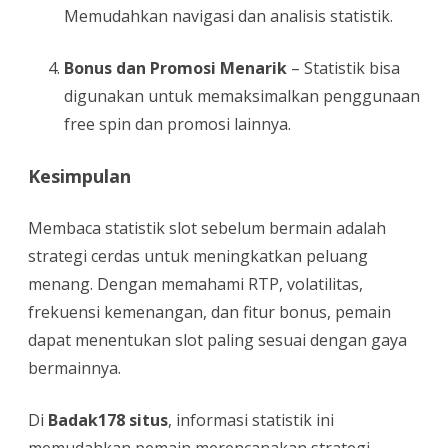
Memudahkan navigasi dan analisis statistik.
Bonus dan Promosi Menarik
– Statistik bisa
digunakan untuk memaksimalkan penggunaan
free spin dan promosi lainnya.
Kesimpulan
Membaca statistik slot sebelum bermain adalah
strategi cerdas untuk meningkatkan peluang
menang. Dengan memahami RTP, volatilitas,
frekuensi kemenangan, dan fitur bonus, pemain
dapat menentukan slot paling sesuai dengan gaya
bermainnya.
Di
Badak178 situs
, informasi statistik ini