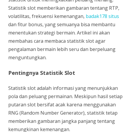
Badak178
Statistik slot memberikan gambaran tentang RTP,
Situs
volatilitas, frekuensi kemenangan,
badak178 situs
Sebelum
dan fitur bonus, yang semuanya bisa membantu
menentukan strategi bermain. Artikel ini akan
Main
membahas cara membaca statistik slot agar
pengalaman bermain lebih seru dan berpeluang
menguntungkan.
Pentingnya Statistik Slot
Statistik slot adalah informasi yang menunjukkan
pola dan peluang permainan. Meskipun hasil setiap
putaran slot bersifat acak karena menggunakan
RNG (Random Number Generator), statistik tetap
memberikan gambaran jangka panjang tentang
kemungkinan kemenangan.