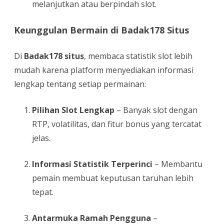
melanjutkan atau berpindah slot.
Keunggulan Bermain di Badak178 Situs
Di
Badak178 situs
, membaca statistik slot lebih
mudah karena platform menyediakan informasi
lengkap tentang setiap permainan:
Pilihan Slot Lengkap
– Banyak slot dengan
RTP, volatilitas, dan fitur bonus yang tercatat
jelas.
Informasi Statistik Terperinci
– Membantu
pemain membuat keputusan taruhan lebih
tepat.
Antarmuka Ramah Pengguna
–