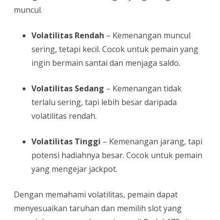
muncul.
Volatilitas Rendah
– Kemenangan muncul
sering, tetapi kecil. Cocok untuk pemain yang
ingin bermain santai dan menjaga saldo.
Volatilitas Sedang
– Kemenangan tidak
terlalu sering, tapi lebih besar daripada
volatilitas rendah.
Volatilitas Tinggi
– Kemenangan jarang, tapi
potensi hadiahnya besar. Cocok untuk pemain
yang mengejar jackpot.
Dengan memahami volatilitas, pemain dapat
menyesuaikan taruhan dan memilih slot yang