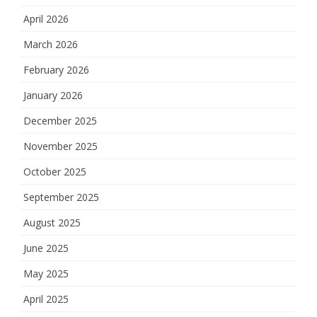
April 2026
March 2026
February 2026
January 2026
December 2025
November 2025
October 2025
September 2025
August 2025
June 2025
May 2025
April 2025