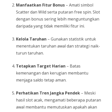
Manfaatkan Fitur Bonus
– Amati simbol
Scatter dan Wild serta putaran free spin. Slot
dengan bonus sering lebih menguntungkan
daripada yang tidak memiliki fitur ini.
Kelola Taruhan
– Gunakan statistik untuk
menentukan taruhan awal dan strategi naik-
turun taruhan.
Tetapkan Target Harian
– Batas
kemenangan dan kerugian membantu
menjaga saldo tetap aman.
Perhatikan Tren Jangka Pendek
– Meski
hasil slot acak, mengamati beberapa putaran
awal membantu memutuskan apakah akan