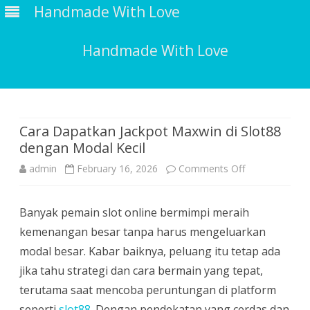
Handmade With Love
Handmade With Love
Skip
to
content
Cara Dapatkan Jackpot Maxwin di Slot88
dengan Modal Kecil
on
admin
February 16, 2026
Comments Off
Cara
Banyak pemain slot online bermimpi meraih
Dapatkan
kemenangan besar tanpa harus mengeluarkan
Jackpot
modal besar. Kabar baiknya, peluang itu tetap ada
Maxwin
jika tahu strategi dan cara bermain yang tepat,
terutama saat mencoba peruntungan di platform
di
seperti
slot88
. Dengan pendekatan yang cerdas dan