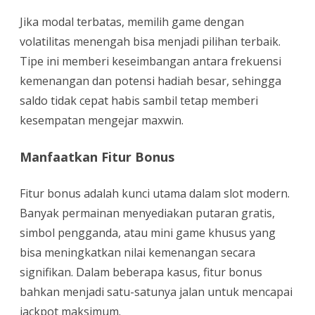
Jika modal terbatas, memilih game dengan
volatilitas menengah bisa menjadi pilihan terbaik.
Tipe ini memberi keseimbangan antara frekuensi
kemenangan dan potensi hadiah besar, sehingga
saldo tidak cepat habis sambil tetap memberi
kesempatan mengejar maxwin.
Manfaatkan Fitur Bonus
Fitur bonus adalah kunci utama dalam slot modern.
Banyak permainan menyediakan putaran gratis,
simbol pengganda, atau mini game khusus yang
bisa meningkatkan nilai kemenangan secara
signifikan. Dalam beberapa kasus, fitur bonus
bahkan menjadi satu-satunya jalan untuk mencapai
jackpot maksimum.