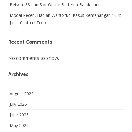
Betwin188 dan Slot Online Bertema Bajak Laut
Modal Receh, Hadiah Wah! Studi Kasus Kemenangan 10 rb
Jadi 10 Juta di Toto
Recent Comments
No comments to show.
Archives
August 2026
July 2026
June 2026
May 2026