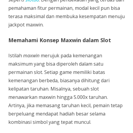
Slot88
pemahaman fitur permainan, modal kecil pun bisa
dengan
terasa maksimal dan membuka kesempatan menuju
Modal
jackpot maxwin.
Kecil
Memahami Konsep Maxwin dalam Slot
Istilah
maxwin
merujuk pada kemenangan
maksimum yang bisa diperoleh dalam satu
permainan slot. Setiap game memiliki batas
kemenangan berbeda, biasanya dihitung dari
kelipatan taruhan. Misalnya, sebuah slot
menawarkan maxwin hingga 5.000x taruhan.
Artinya, jika memasang taruhan kecil, pemain tetap
berpeluang mendapat hadiah besar selama
kombinasi simbol yang tepat muncul.