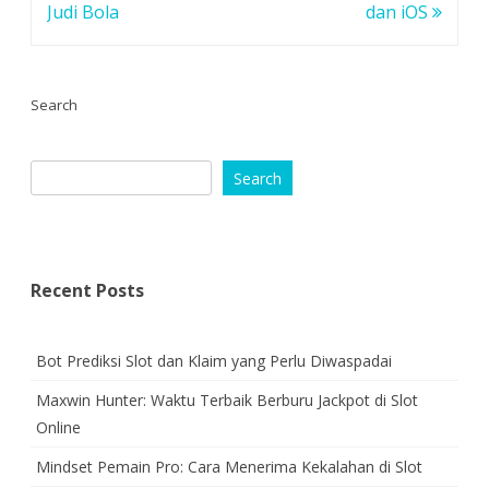
Judi Bola
dan iOS
Search
Search
Recent Posts
Bot Prediksi Slot dan Klaim yang Perlu Diwaspadai
Maxwin Hunter: Waktu Terbaik Berburu Jackpot di Slot
Online
Mindset Pemain Pro: Cara Menerima Kekalahan di Slot