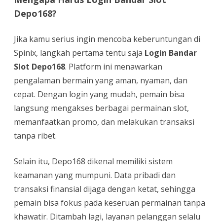
Depo168?
Jika kamu serius ingin mencoba keberuntungan di
Spinix, langkah pertama tentu saja
Login Bandar
Slot Depo168
. Platform ini menawarkan
pengalaman bermain yang aman, nyaman, dan
cepat. Dengan login yang mudah, pemain bisa
langsung mengakses berbagai permainan slot,
memanfaatkan promo, dan melakukan transaksi
tanpa ribet.
Selain itu, Depo168 dikenal memiliki sistem
keamanan yang mumpuni. Data pribadi dan
transaksi finansial dijaga dengan ketat, sehingga
pemain bisa fokus pada keseruan permainan tanpa
khawatir. Ditambah lagi, layanan pelanggan selalu