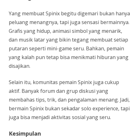
Yang membuat Spinix begitu digemari bukan hanya
peluang menangnya, tapi juga sensasi bermainnya.
Grafis yang hidup, animasi simbol yang menarik,
dan musik latar yang bikin tegang membuat setiap
putaran seperti mini-game seru. Bahkan, pemain
yang kalah pun tetap bisa menikmati hiburan yang
disajikan.
Selain itu, komunitas pemain Spinix juga cukup
aktif. Banyak forum dan grup diskusi yang
membahas tips, trik, dan pengalaman menang. Jadi,
bermain Spinix bukan sekadar solo experience, tapi
juga bisa menjadi aktivitas sosial yang seru.
Kesimpulan