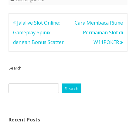
Post
Jalalive Slot Online:
Cara Membaca Ritme
navigation
Gameplay Spinix
Permainan Slot di
dengan Bonus Scatter
W11POKER
Search
Search
Recent Posts