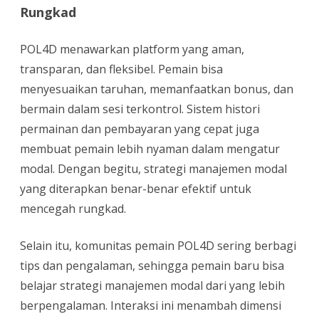
Rungkad
POL4D menawarkan platform yang aman,
transparan, dan fleksibel. Pemain bisa
menyesuaikan taruhan, memanfaatkan bonus, dan
bermain dalam sesi terkontrol. Sistem histori
permainan dan pembayaran yang cepat juga
membuat pemain lebih nyaman dalam mengatur
modal. Dengan begitu, strategi manajemen modal
yang diterapkan benar-benar efektif untuk
mencegah rungkad.
Selain itu, komunitas pemain POL4D sering berbagi
tips dan pengalaman, sehingga pemain baru bisa
belajar strategi manajemen modal dari yang lebih
berpengalaman. Interaksi ini menambah dimensi