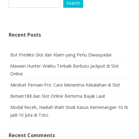
Search
Recent Posts
Bot Prediksi Slot dan Klaim yang Perlu Diwaspadai
Maxwin Hunter: Waktu Terbaik Berburu Jackpot di Slot
Online
Mindset Pemain Pro: Cara Menerima Kekalahan di Slot
Betwin188 dan Slot Online Bertema Bajak Laut
Modal Receh, Hadiah Wah! Studi Kasus Kemenangan 10 rb
Jadi 10 Juta di Toto
Recent Comments