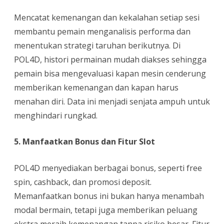
Mencatat kemenangan dan kekalahan setiap sesi
membantu pemain menganalisis performa dan
menentukan strategi taruhan berikutnya. Di
POL4D, histori permainan mudah diakses sehingga
pemain bisa mengevaluasi kapan mesin cenderung
memberikan kemenangan dan kapan harus
menahan diri. Data ini menjadi senjata ampuh untuk
menghindari rungkad.
5. Manfaatkan Bonus dan Fitur Slot
POL4D menyediakan berbagai bonus, seperti free
spin, cashback, dan promosi deposit.
Memanfaatkan bonus ini bukan hanya menambah
modal bermain, tetapi juga memberikan peluang