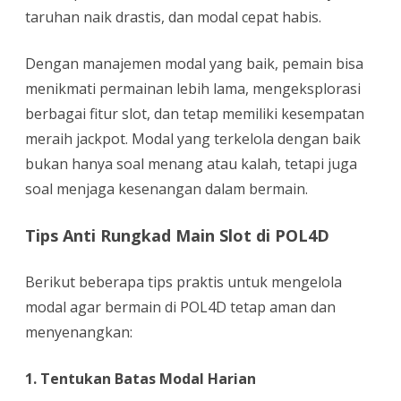
taruhan naik drastis, dan modal cepat habis.
Dengan manajemen modal yang baik, pemain bisa
menikmati permainan lebih lama, mengeksplorasi
berbagai fitur slot, dan tetap memiliki kesempatan
meraih jackpot. Modal yang terkelola dengan baik
bukan hanya soal menang atau kalah, tetapi juga
soal menjaga kesenangan dalam bermain.
Tips Anti Rungkad Main Slot di POL4D
Berikut beberapa tips praktis untuk mengelola
modal agar bermain di POL4D tetap aman dan
menyenangkan:
1. Tentukan Batas Modal Harian