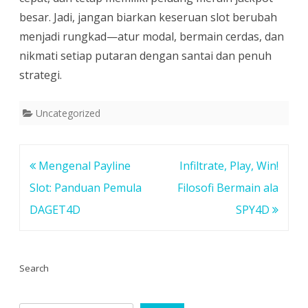
besar. Jadi, jangan biarkan keseruan slot berubah
menjadi rungkad—atur modal, bermain cerdas, dan
nikmati setiap putaran dengan santai dan penuh
strategi.
Uncategorized
Post
Mengenal Payline
Infiltrate, Play, Win!
navigation
Slot: Panduan Pemula
Filosofi Bermain ala
DAGET4D
SPY4D
Search