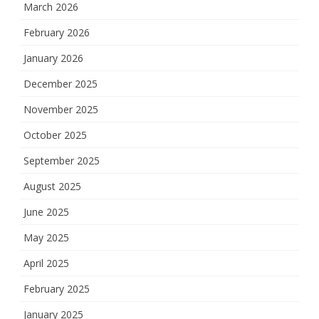
March 2026
February 2026
January 2026
December 2025
November 2025
October 2025
September 2025
August 2025
June 2025
May 2025
April 2025
February 2025
January 2025