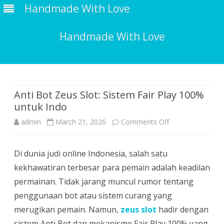
Handmade With Love
Handmade With Love
Skip
to
content
Anti Bot Zeus Slot: Sistem Fair Play 100%
untuk Indo
on
admin
March 21, 2026
Comments Off
Anti
Di dunia judi online Indonesia, salah satu
Bot
kekhawatiran terbesar para pemain adalah keadilan
Zeus
permainan. Tidak jarang muncul rumor tentang
Slot:
penggunaan bot atau sistem curang yang
merugikan pemain. Namun,
zeus slot
hadir dengan
Sistem
sistem Anti Bot dan mekanisme Fair Play 100% yang