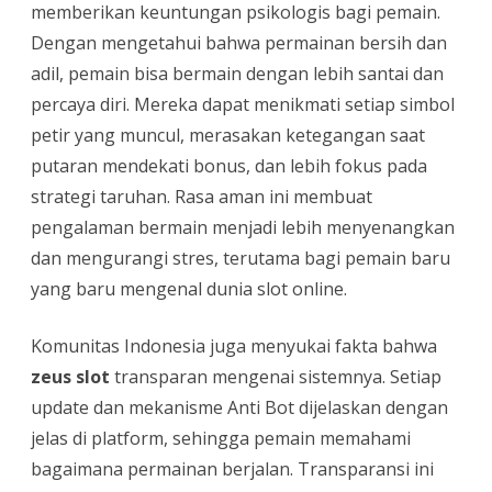
memberikan keuntungan psikologis bagi pemain.
Dengan mengetahui bahwa permainan bersih dan
adil, pemain bisa bermain dengan lebih santai dan
percaya diri. Mereka dapat menikmati setiap simbol
petir yang muncul, merasakan ketegangan saat
putaran mendekati bonus, dan lebih fokus pada
strategi taruhan. Rasa aman ini membuat
pengalaman bermain menjadi lebih menyenangkan
dan mengurangi stres, terutama bagi pemain baru
yang baru mengenal dunia slot online.
Komunitas Indonesia juga menyukai fakta bahwa
zeus slot
transparan mengenai sistemnya. Setiap
update dan mekanisme Anti Bot dijelaskan dengan
jelas di platform, sehingga pemain memahami
bagaimana permainan berjalan. Transparansi ini