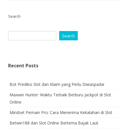
Search
Search
Recent Posts
Bot Prediksi Slot dan Klaim yang Perlu Diwaspadai
Maxwin Hunter: Waktu Terbaik Berburu Jackpot di Slot
Online
Mindset Pemain Pro: Cara Menerima Kekalahan di Slot
Betwin188 dan Slot Online Bertema Bajak Laut